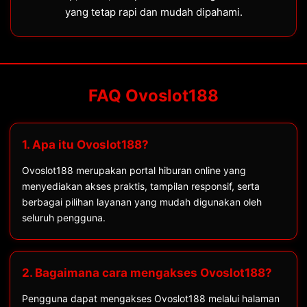
yang tetap rapi dan mudah dipahami.
FAQ Ovoslot188
1. Apa itu Ovoslot188?
Ovoslot188 merupakan portal hiburan online yang
menyediakan akses praktis, tampilan responsif, serta
berbagai pilihan layanan yang mudah digunakan oleh
seluruh pengguna.
2. Bagaimana cara mengakses Ovoslot188?
Pengguna dapat mengakses Ovoslot188 melalui halaman