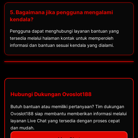
5. Bagaimana jika pengguna mengalami
kendala?
Pengguna dapat menghubungi layanan bantuan yang
tersedia melalui halaman kontak untuk memperoleh
informasi dan bantuan sesuai kendala yang dialami.
Hubungi Dukungan Ovoslot188
Butuh bantuan atau memiliki pertanyaan? Tim dukungan
Ovoslot188 siap membantu memberikan informasi melalui
layanan Live Chat yang tersedia dengan proses cepat
dan mudah.