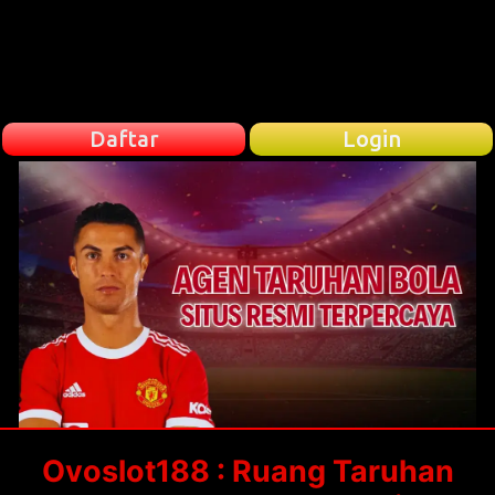
Daftar
Login
Ovoslot188 : Ruang Taruhan