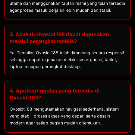
utama dan menggunakan tautan resmi yang telah tersedia
agar proses masuk berjalan lebih mudah dan stabil.
3. Apakah Ovoslot188 dapat digunakan
melalui perangkat mobile?
Ya. Tampilan Ovoslot188 telah dirancang secara responsif
sehingga dapat digunakan melalui smartphone, tablet,
laptop, maupun perangkat desktop.
4. Apa keunggulan yang tersedia di
Ovoslot188?
Ovoslot188 mengutamakan navigasi sederhana, sistem
yang stabil, proses akses yang cepat, serta desain
modern agar setiap bagian mudah ditemukan.